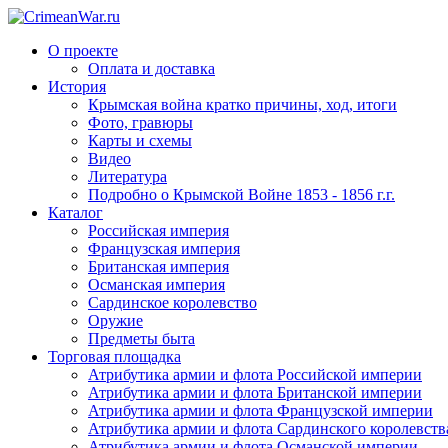
О проекте
Оплата и доставка
История
Крымская война кратко причины, ход, итоги
Фото, гравюры
Карты и схемы
Видео
Литература
Подробно о Крымской Войне 1853 - 1856 г.г.
Каталог
Российская империя
Французская империя
Британская империя
Османская империя
Сардинское королевство
Оружие
Предметы быта
Торговая площадка
Атрибутика армии и флота Российской империи
Атрибутика армии и флота Британской империи
Атрибутика армии и флота Французской империи
Атрибутика армии и флота Сардинского королевств
Атрибутика армии и флота Османской империи