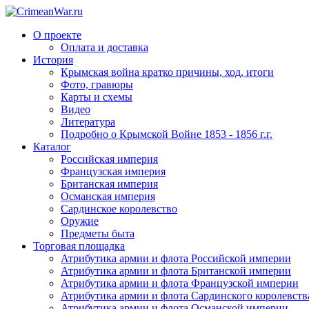
О проекте
Оплата и доставка
История
Крымская война кратко причины, ход, итоги
Фото, гравюры
Карты и схемы
Видео
Литература
Подробно о Крымской Войне 1853 - 1856 г.г.
Каталог
Российская империя
Французская империя
Британская империя
Османская империя
Сардинское королевство
Оружие
Предметы быта
Торговая площадка
Атрибутика армии и флота Российской империи
Атрибутика армии и флота Британской империи
Атрибутика армии и флота Французской империи
Атрибутика армии и флота Сардинского королевств
Атрибутика армии и флота Османской империи