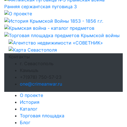
Ранняя сержантская пуговица 3
Контакты
г. Севастополь
Камышъ
+7(978) 750-57-23
one@crimeanwar.ru
О проекте
История
Каталог
Торговая площадка
Блог