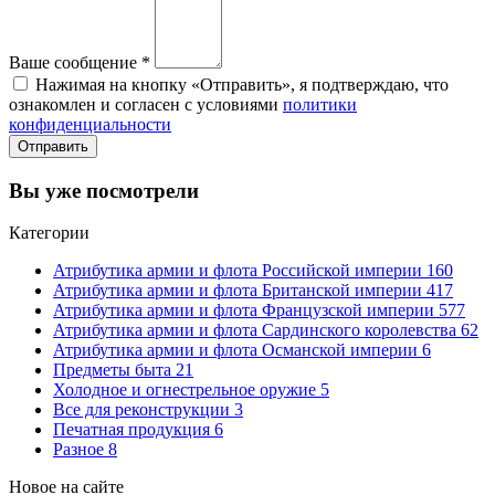
Ваше сообщение
*
Нажимая на кнопку «Отправить», я подтверждаю, что
ознакомлен и согласен с условиями
политики
конфиденциальности
Отправить
Вы уже посмотрели
Категории
Атрибутика армии и флота Российской империи
160
Атрибутика армии и флота Британской империи
417
Атрибутика армии и флота Французской империи
577
Атрибутика армии и флота Сардинского королевства
62
Атрибутика армии и флота Османской империи
6
Предметы быта
21
Холодное и огнестрельное оружие
5
Все для реконструкции
3
Печатная продукция
6
Разное
8
Новое на сайте