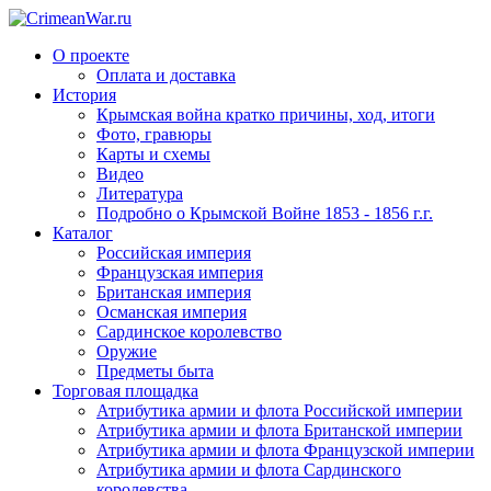
О проекте
Оплата и доставка
История
Крымская война кратко причины, ход, итоги
Фото, гравюры
Карты и схемы
Видео
Литература
Подробно о Крымской Войне 1853 - 1856 г.г.
Каталог
Российская империя
Французская империя
Британская империя
Османская империя
Сардинское королевство
Оружие
Предметы быта
Торговая площадка
Атрибутика армии и флота Российской империи
Атрибутика армии и флота Британской империи
Атрибутика армии и флота Французской империи
Атрибутика армии и флота Сардинского
королевства