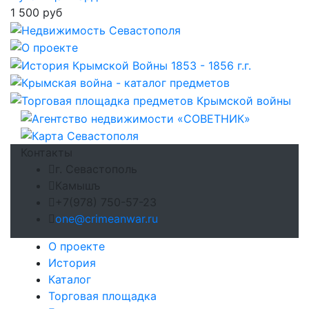
1 500 руб
Контакты
г. Севастополь
Камышъ
+7(978) 750-57-23
one@crimeanwar.ru
О проекте
История
Каталог
Торговая площадка