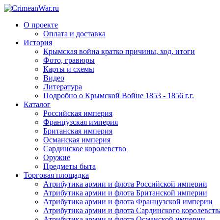
О проекте
Оплата и доставка
История
Крымская война кратко причины, ход, итоги
Фото, гравюры
Карты и схемы
Видео
Литература
Подробно о Крымской Войне 1853 - 1856 г.г.
Каталог
Российская империя
Французская империя
Британская империя
Османская империя
Сардинское королевство
Оружие
Предметы быта
Торговая площадка
Атрибутика армии и флота Российской империи
Атрибутика армии и флота Британской империи
Атрибутика армии и флота Французской империи
Атрибутика армии и флота Сардинского королевств
Атрибутика армии и флота Османской империи