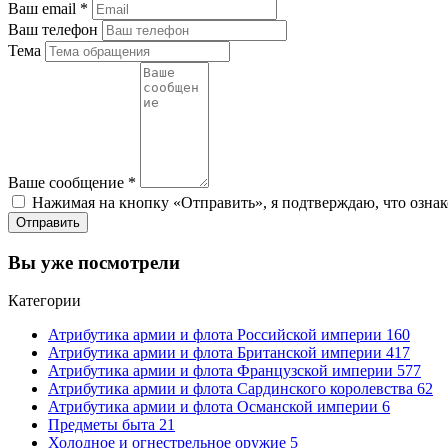
Ваш email
*
Ваш телефон
Тема
Ваше сообщение
*
Нажимая на кнопку «Отправить», я подтверждаю, что ознак
Отправить
Вы уже посмотрели
Категории
Атрибутика армии и флота Российской империи
160
Атрибутика армии и флота Британской империи
417
Атрибутика армии и флота Французской империи
577
Атрибутика армии и флота Сардинского королевства
62
Атрибутика армии и флота Османской империи
6
Предметы быта
21
Холодное и огнестрельное оружие
5