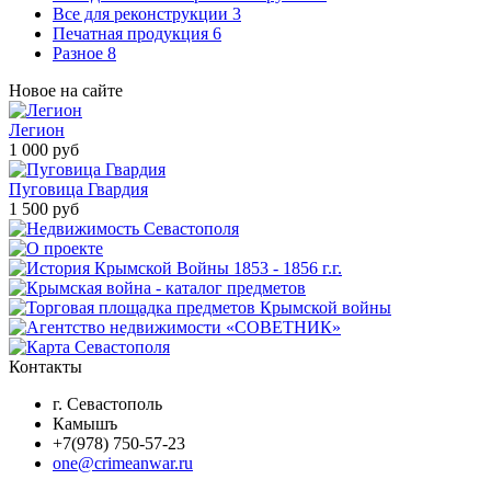
Все для реконструкции
3
Печатная продукция
6
Разное
8
Новое на сайте
Легион
1 000 руб
Пуговица Гвардия
1 500 руб
Контакты
г. Севастополь
Камышъ
+7(978) 750-57-23
one@crimeanwar.ru