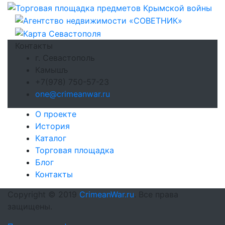
Контакты
г. Севастополь
Камышъ
+7(978) 750-57-23
one@crimeanwar.ru
О проекте
История
Каталог
Торговая площадка
Блог
Контакты
Copyright © 2019
CrimeanWar.ru
. Все права
защищены.