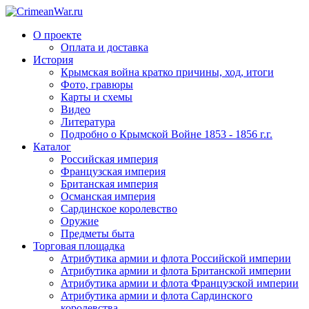
О проекте
Оплата и доставка
История
Крымская война кратко причины, ход, итоги
Фото, гравюры
Карты и схемы
Видео
Литература
Подробно о Крымской Войне 1853 - 1856 г.г.
Каталог
Российская империя
Французская империя
Британская империя
Османская империя
Сардинское королевство
Оружие
Предметы быта
Торговая площадка
Атрибутика армии и флота Российской империи
Атрибутика армии и флота Британской империи
Атрибутика армии и флота Французской империи
Атрибутика армии и флота Сардинского
королевства