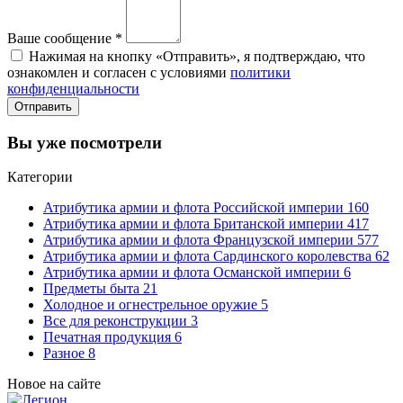
Ваше сообщение
*
Нажимая на кнопку «Отправить», я подтверждаю, что
ознакомлен и согласен с условиями
политики
конфиденциальности
Отправить
Вы уже посмотрели
Категории
Атрибутика армии и флота Российской империи
160
Атрибутика армии и флота Британской империи
417
Атрибутика армии и флота Французской империи
577
Атрибутика армии и флота Сардинского королевства
62
Атрибутика армии и флота Османской империи
6
Предметы быта
21
Холодное и огнестрельное оружие
5
Все для реконструкции
3
Печатная продукция
6
Разное
8
Новое на сайте