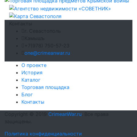
Контакты
г. Севастополь
Камышъ
+7(978) 750-57-23
one@crimeanwar.ru
О проекте
История
Каталог
Торговая площадка
Блог
Контакты
Copyright © 2019
CrimeanWar.ru
. Все права
защищены.
Политика конфиденциальности