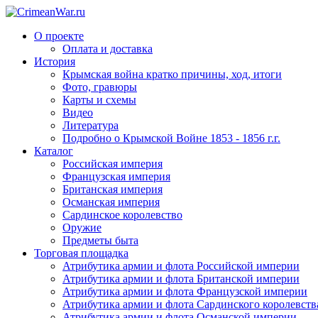
О проекте
Оплата и доставка
История
Крымская война кратко причины, ход, итоги
Фото, гравюры
Карты и схемы
Видео
Литература
Подробно о Крымской Войне 1853 - 1856 г.г.
Каталог
Российская империя
Французская империя
Британская империя
Османская империя
Сардинское королевство
Оружие
Предметы быта
Торговая площадка
Атрибутика армии и флота Российской империи
Атрибутика армии и флота Британской империи
Атрибутика армии и флота Французской империи
Атрибутика армии и флота Сардинского королевств
Атрибутика армии и флота Османской империи