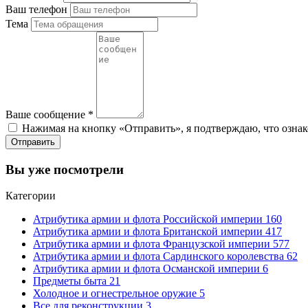
Ваш телефон
Тема
Ваше сообщение
*
Нажимая на кнопку «Отправить», я подтверждаю, что ознак
Отправить
Вы уже посмотрели
Категории
Атрибутика армии и флота Российской империи
160
Атрибутика армии и флота Британской империи
417
Атрибутика армии и флота Французской империи
577
Атрибутика армии и флота Сардинского королевства
62
Атрибутика армии и флота Османской империи
6
Предметы быта
21
Холодное и огнестрельное оружие
5
Все для реконструкции
3