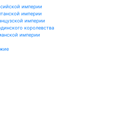
ссийской империи
итанской империи
анцузской империи
рдинского королевства
манской империи
ужие