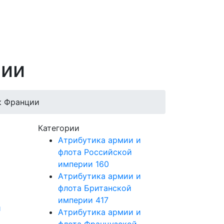
ции
к Франции
Категории
Атрибутика армии и
флота Российской
империи
160
Атрибутика армии и
флота Британской
империи
417
й
Атрибутика армии и
флота Французской