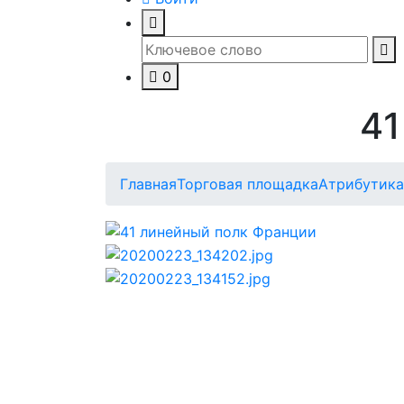
0
41
Главная
Торговая площадка
Атрибутика