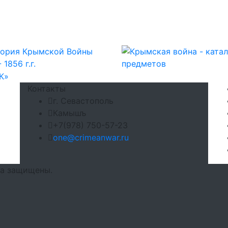
Контакты
г. Севастополь
Камышъ
+7(978) 750-57-23
one@crimeanwar.ru
ва защищены.