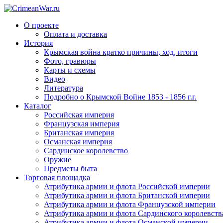
О проекте
Оплата и доставка
История
Крымская война кратко причины, ход, итоги
Фото, гравюры
Карты и схемы
Видео
Литература
Подробно о Крымской Войне 1853 - 1856 г.г.
Каталог
Российская империя
Французская империя
Британская империя
Османская империя
Сардинское королевство
Оружие
Предметы быта
Торговая площадка
Атрибутика армии и флота Российской империи
Атрибутика армии и флота Британской империи
Атрибутика армии и флота Французской империи
Атрибутика армии и флота Сардинского королевств
Атрибутика армии и флота Османской империи