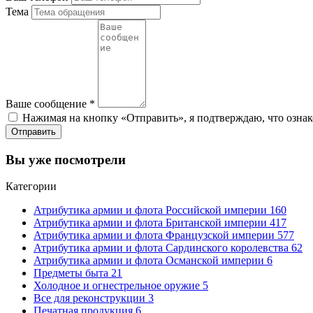
Тема
Ваше сообщение
*
Нажимая на кнопку «Отправить», я подтверждаю, что ознак
Отправить
Вы уже посмотрели
Категории
Атрибутика армии и флота Российской империи
160
Атрибутика армии и флота Британской империи
417
Атрибутика армии и флота Французской империи
577
Атрибутика армии и флота Сардинского королевства
62
Атрибутика армии и флота Османской империи
6
Предметы быта
21
Холодное и огнестрельное оружие
5
Все для реконструкции
3
Печатная продукция
6