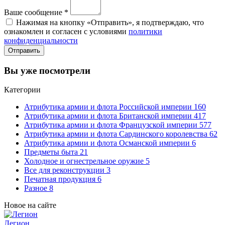
Ваше сообщение
*
Нажимая на кнопку «Отправить», я подтверждаю, что
ознакомлен и согласен с условиями
политики
конфиденциальности
Отправить
Вы уже посмотрели
Категории
Атрибутика армии и флота Российской империи
160
Атрибутика армии и флота Британской империи
417
Атрибутика армии и флота Французской империи
577
Атрибутика армии и флота Сардинского королевства
62
Атрибутика армии и флота Османской империи
6
Предметы быта
21
Холодное и огнестрельное оружие
5
Все для реконструкции
3
Печатная продукция
6
Разное
8
Новое на сайте
Легион