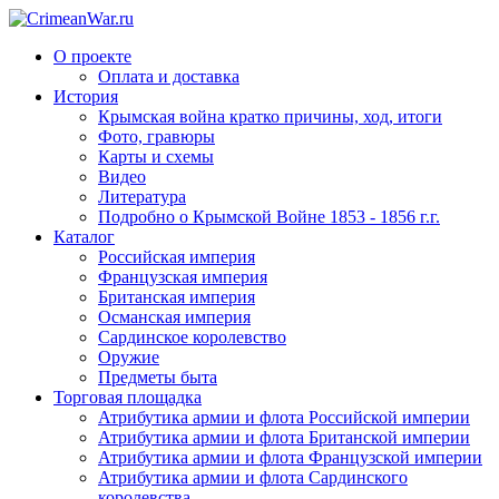
О проекте
Оплата и доставка
История
Крымская война кратко причины, ход, итоги
Фото, гравюры
Карты и схемы
Видео
Литература
Подробно о Крымской Войне 1853 - 1856 г.г.
Каталог
Российская империя
Французская империя
Британская империя
Османская империя
Сардинское королевство
Оружие
Предметы быта
Торговая площадка
Атрибутика армии и флота Российской империи
Атрибутика армии и флота Британской империи
Атрибутика армии и флота Французской империи
Атрибутика армии и флота Сардинского
королевства