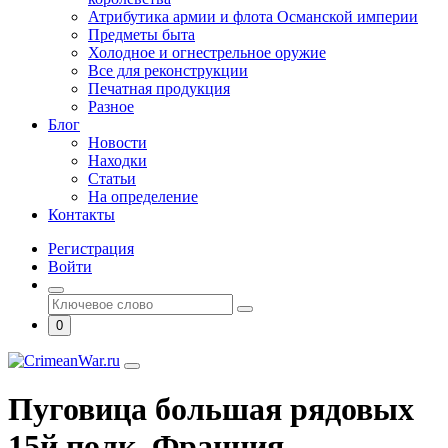
Атрибутика армии и флота Османской империи
Предметы быта
Холодное и огнестрельное оружие
Все для реконструкции
Печатная продукция
Разное
Блог
Новости
Находки
Статьи
На определение
Контакты
Регистрация
Войти
0
Пуговица большая рядовых
15й полк. Франция