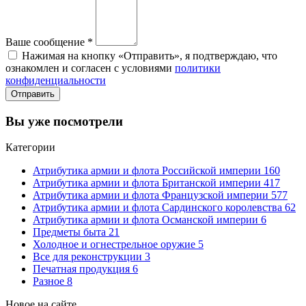
Ваше сообщение
*
Нажимая на кнопку «Отправить», я подтверждаю, что
ознакомлен и согласен с условиями
политики
конфиденциальности
Отправить
Вы уже посмотрели
Категории
Атрибутика армии и флота Российской империи
160
Атрибутика армии и флота Британской империи
417
Атрибутика армии и флота Французской империи
577
Атрибутика армии и флота Сардинского королевства
62
Атрибутика армии и флота Османской империи
6
Предметы быта
21
Холодное и огнестрельное оружие
5
Все для реконструкции
3
Печатная продукция
6
Разное
8
Новое на сайте