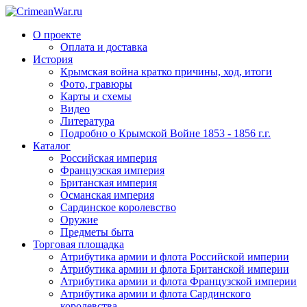
О проекте
Оплата и доставка
История
Крымская война кратко причины, ход, итоги
Фото, гравюры
Карты и схемы
Видео
Литература
Подробно о Крымской Войне 1853 - 1856 г.г.
Каталог
Российская империя
Французская империя
Британская империя
Османская империя
Сардинское королевство
Оружие
Предметы быта
Торговая площадка
Атрибутика армии и флота Российской империи
Атрибутика армии и флота Британской империи
Атрибутика армии и флота Французской империи
Атрибутика армии и флота Сардинского
королевства