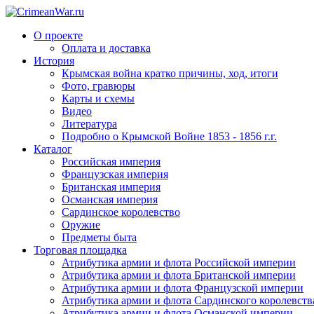
О проекте
Оплата и доставка
История
Крымская война кратко причины, ход, итоги
Фото, гравюры
Карты и схемы
Видео
Литература
Подробно о Крымской Войне 1853 - 1856 г.г.
Каталог
Российская империя
Французская империя
Британская империя
Османская империя
Сардинское королевство
Оружие
Предметы быта
Торговая площадка
Атрибутика армии и флота Российской империи
Атрибутика армии и флота Британской империи
Атрибутика армии и флота Французской империи
Атрибутика армии и флота Сардинского королевств
Атрибутика армии и флота Османской империи