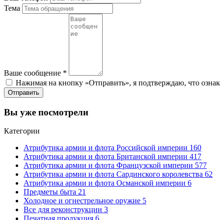
Тема
Ваше сообщение
*
Нажимая на кнопку «Отправить», я подтверждаю, что ознак
Отправить
Вы уже посмотрели
Категории
Атрибутика армии и флота Российской империи
160
Атрибутика армии и флота Британской империи
417
Атрибутика армии и флота Французской империи
577
Атрибутика армии и флота Сардинского королевства
62
Атрибутика армии и флота Османской империи
6
Предметы быта
21
Холодное и огнестрельное оружие
5
Все для реконструкции
3
Печатная продукция
6