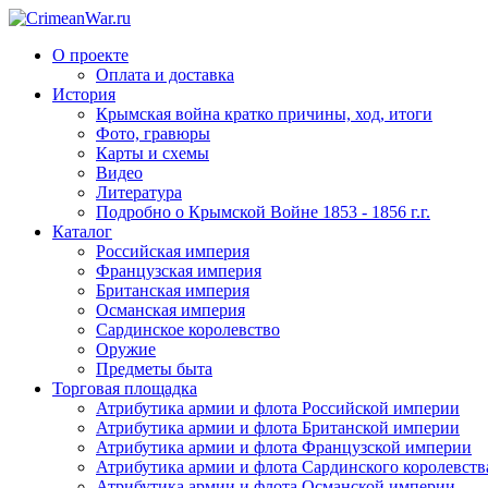
О проекте
Оплата и доставка
История
Крымская война кратко причины, ход, итоги
Фото, гравюры
Карты и схемы
Видео
Литература
Подробно о Крымской Войне 1853 - 1856 г.г.
Каталог
Российская империя
Французская империя
Британская империя
Османская империя
Сардинское королевство
Оружие
Предметы быта
Торговая площадка
Атрибутика армии и флота Российской империи
Атрибутика армии и флота Британской империи
Атрибутика армии и флота Французской империи
Атрибутика армии и флота Сардинского королевств
Атрибутика армии и флота Османской империи