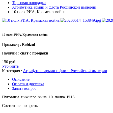
Торговая площадка
Атрибутика армии и флота Российской империи
10 полк РИА, Крымская война
10 полк РИА, Крымская война
Продавец :
Bobizul
Наличие :
снят с продажи
150 руб
Уточнить
Категория :
Атрибутика армии и флота Российской империи
Описание
Оплата и доставка
Задать вопрос
Пуговица нижнего чина 10 полка РИА.
Состояние по фото.