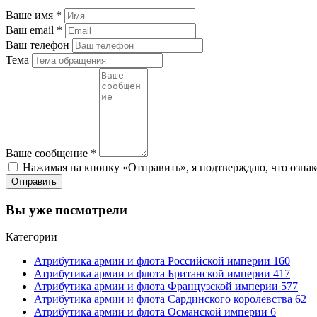
Ваше имя
*
Ваш email
*
Ваш телефон
Тема
Ваше сообщение
*
Нажимая на кнопку «Отправить», я подтверждаю, что ознак
Отправить
Вы уже посмотрели
Категории
Атрибутика армии и флота Российской империи
160
Атрибутика армии и флота Британской империи
417
Атрибутика армии и флота Французской империи
577
Атрибутика армии и флота Сардинского королевства
62
Атрибутика армии и флота Османской империи
6