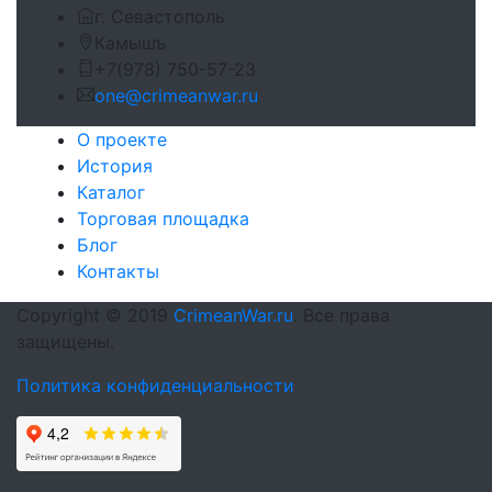
г. Севастополь
Камышъ
+7(978) 750-57-23
one@crimeanwar.ru
О проекте
История
Каталог
Торговая площадка
Блог
Контакты
Copyright © 2019
CrimeanWar.ru
. Все права
защищены.
Политика конфиденциальности