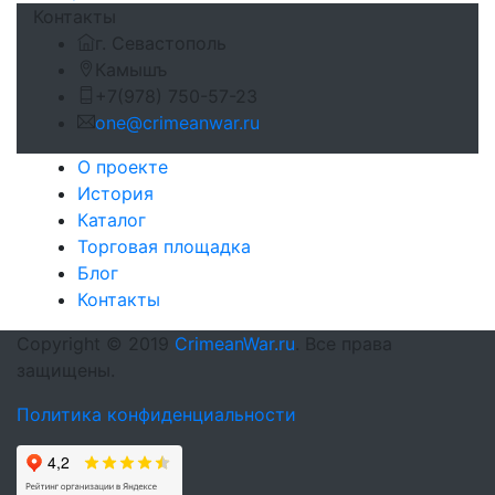
Контакты
г. Севастополь
Камышъ
+7(978) 750-57-23
one@crimeanwar.ru
О проекте
История
Каталог
Торговая площадка
Блог
Контакты
Copyright © 2019
CrimeanWar.ru
. Все права
защищены.
Политика конфиденциальности